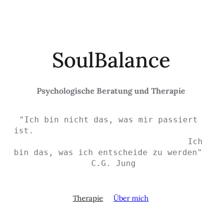
SoulBalance
Psychologische Beratung und Therapie
"Ich bin nicht das, was mir passiert 
ist.                                    
                                   Ich 
bin da
 C.G. Jung
Therapie
Über mich